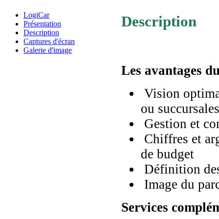
LogiCar
Description
Présentation
Description
Captures d'écran
Galerie d'image
Les avantages du 
Vision optima
ou succursales
Gestion et con
Chiffres et ar
de budget
Définition des
Image du parc
Services complém